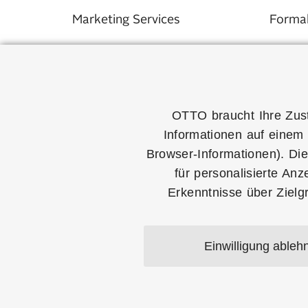
Marketing Services
Formal
Servicepartner
Anmel
Abrechnung
Versa
OTTO braucht Ihre Zust
Nachhaltigkeit
Sortim
Informationen auf einem 
Browser-Informationen). Die
OTTO 
für personalisierte An
Erkenntnisse über Ziel
Einwilligung (inkl. Widerruf
Mit Klick auf den Button
Einwilligung ableh
© 2026
Otto GmbH & Co. KGaA