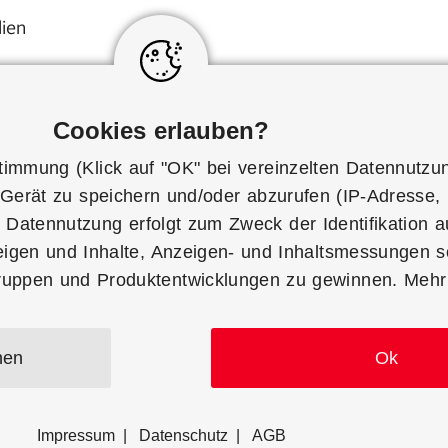
ien
dung
Cookies erlauben?
nd & Retouren
immung (Klick auf "OK" bei vereinzelten
Datennutzu
ente-Übersicht
Gerät zu speichern und/oder abzurufen (IP-Adresse, 
 Datennutzung erfolgt zum Zweck der Identifikation auf
Partner Connect
zeigen und Inhalte, Anzeigen- und Inhaltsmessungen 
gruppen und Produktentwicklungen zu gewinnen. Mehr 
smöglichkeit) und zu Einstellungsmöglichkeiten gibt’s 
 "Einwilligung ablehnen" können Sie Ihre Einwilligung
nen
Ok
ablehnen.
Impressum
Datenschutz
AGB
Impressum
Datenschutz