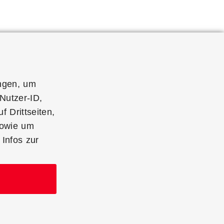
ngen
, um
Nutzer-ID,
 Drittseiten,
sowie um
Infos zur
jederzeit
hier.
 jederzeit
AGB
Kontakt
Cookie Einstellungen