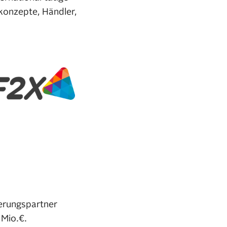
konzepte, Händler,
erungspartner
 Mio.€.